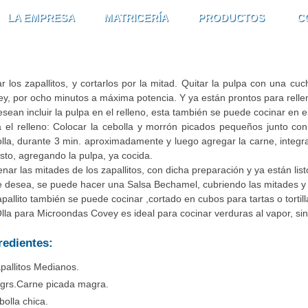
LA EMPRESA
MATRICERÍA
PRODUCTOS
C
r los zapallitos, y cortarlos por la mitad. Quitar la pulpa con una cu
y, por ocho minutos a máxima potencia. Y ya están prontos para relle
esean incluir la pulpa en el relleno, esta también se puede cocinar en
 el relleno: Colocar la cebolla y morrón picados pequeños junto con
lla, durante 3 min. aproximadamente y luego agregar la carne, integra
sto, agregando la pulpa, ya cocida.
enar las mitades de los zapallitos, con dicha preparación y ya están list
e desea, se puede hacer una Salsa Bechamel, cubriendo las mitades y
apallito también se puede cocinar ,cortado en cubos para tartas o tortil
lla para Microondas Covey es ideal para cocinar verduras al vapor, si
redientes:
pallitos Medianos.
grs.Carne picada magra.
bolla chica.