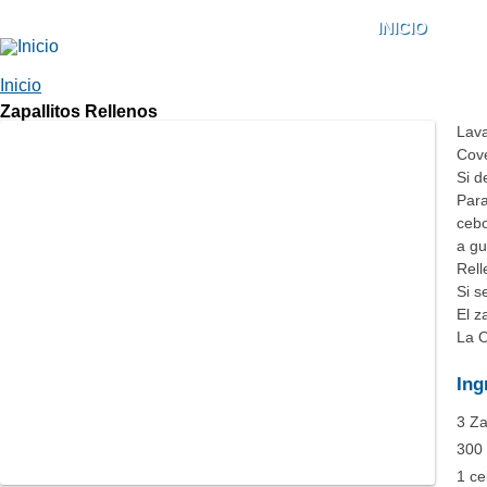
Pasar al contenido principal
INICIO
Português
Español
Se encuentra usted aquí
Inicio
Zapallitos Rellenos
Lava
Cove
Si d
Para
cebo
a gu
Rell
Si s
El z
La O
Ing
3 Za
300 
1 ce