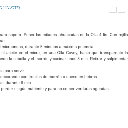
Formulario de búsqueda
Buscar
ONTACTO
chara sopera. Poner las mitades ahuecadas en la Olla 4 lts. Con rejilla
nar.
 el microondas, durante 5 minutos a máxima potencia.
 el aceite en el micro, en una Olla Covey, hasta que transparente la
ndo la cebolla y el morrón y cocinar unos 8 min. Retirar y salpimentar
os para servir.
 decorando con trocitos de morrón o queso en hebras.
las, durante 8 min.
n perder ningún nutriente y para no comer verduras aguadas.