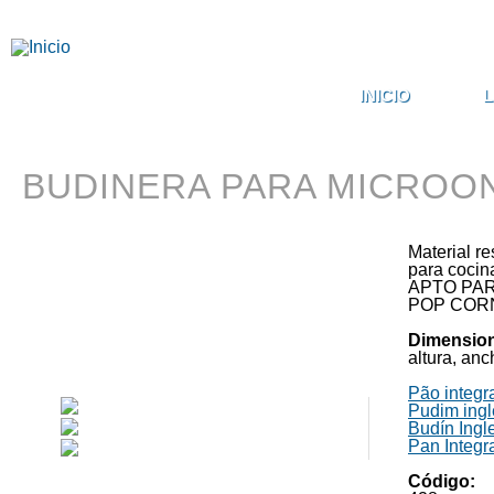
Pasar al contenido principal
INICIO
L
BUDINERA PARA MICROO
Material re
para cocin
APTO PA
POP COR
Dimension
altura, an
Pão integra
Pudim ingl
Budín Ingl
Pan Integr
Código: